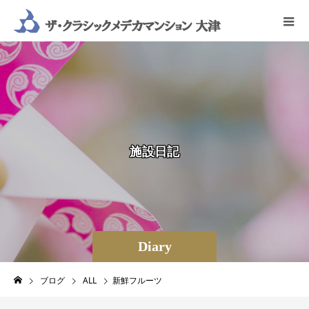
施
設
日
記
Diary
ブログ
ALL
新鮮フルーツ